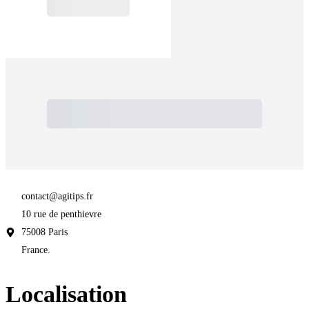
Subtotal
Total Installments
Initial Payment
Total
Total
Due Today
Subtotal
Trial
Amount Due
contact@agitips.fr
10 rue de penthievre
75008 Paris
France.
Localisation