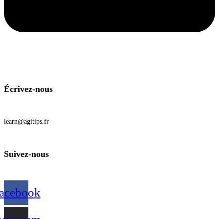
Écrivez-nous
learn@agitips.fr
Suivez-nous
acebook